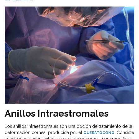
Anillos Intraestromales
Los anillos intraestromales son una opción de tratamiento de la
deformación corneal producida por el
. Consiste
QUERATOCONO
en introducir unos anillos en el espesor corneal para modificar