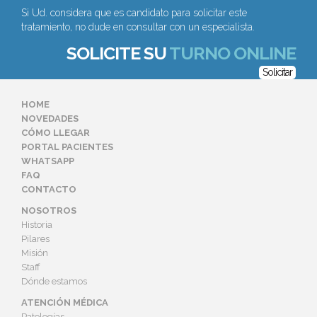
Si Ud. considera que es candidato para solicitar este
tratamiento, no dude en consultar con un especialista.
SOLICITE SU
TURNO ONLINE
Solicitar
HOME
NOVEDADES
CÓMO LLEGAR
PORTAL PACIENTES
WHATSAPP
FAQ
CONTACTO
NOSOTROS
Historia
Pilares
Misión
Staff
Dónde estamos
ATENCIÓN MÉDICA
Patologías