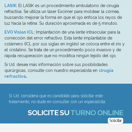
LASIK:
El LASIK es un procedimiento ambulatorio de cirugía
refractiva. Se utiliza un láser Excimer para moldear la córnea,
buscando mejorar la forma en que el ojo enfoca los rayos de
luz hacia la retina. Su duración aproximada es de 5 minutos.
EVO Visian ICL:
Implantación de una lente intraocular para la
corrección del error refractivo. Esta lente implantable de
colámero (ICL por sus siglas en inglés) se coloca entre el iris y
el cristalino. Se trata de un procedimiento poco invasivo y de
rápida recuperación que no modifica ningún tejido del ojo.
Si Ud. desea más información sobre sus posibilidades
quirúrgicas, consulte con nuestro especialista en
cirugía
refractiva
.
Si Ud. considera que es candidato para solicitar este
tratamiento, no dude en consultar con un especialista.
SOLICITE SU
TURNO ONLINE
Solicitar