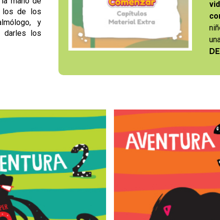
 la mano de
vi
 los de los
co
almólogo, y
ni
 darles los
un
D