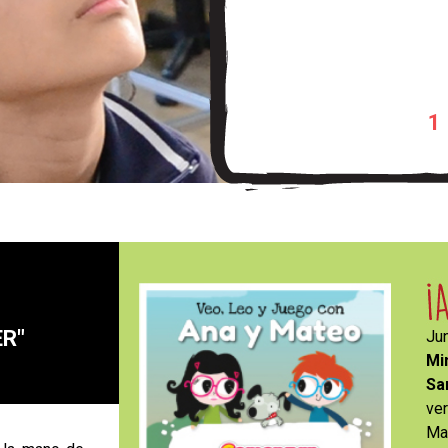
1
ER"
Ju
Mi
Sa
ve
Ma