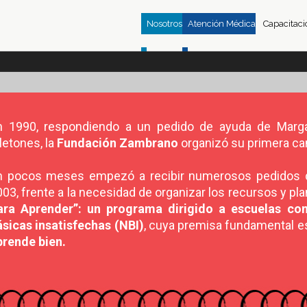
Nosotros
Atención Médica
Capacitaci
n 1990, respondiendo a un pedido de ayuda de Marga
letones, la
Fundación Zambrano
organizó su primera ca
n pocos meses empezó a recibir numerosos pedidos de
03, frente a la necesidad de organizar los recursos y pl
ara Aprender”: un programa dirigido a escuelas co
ásicas insatisfechas (NBI)
, cuya premisa fundamental 
prende bien.