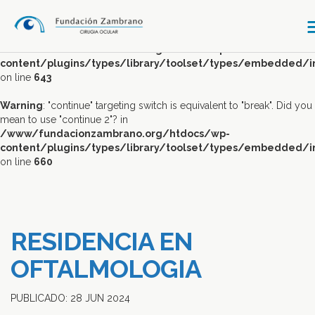
Warning
: "continue" targeting switch is equivalent to "break". Did you
mean to use "continue 2"? in
/www/fundacionzambrano.org/htdocs/wp-
content/plugins/types/library/toolset/types/embedded/
on line
643
Warning
: "continue" targeting switch is equivalent to "break". Did you
mean to use "continue 2"? in
/www/fundacionzambrano.org/htdocs/wp-
content/plugins/types/library/toolset/types/embedded/
on line
660
RESIDENCIA EN
OFTALMOLOGIA
PUBLICADO:
28
JUN
2024