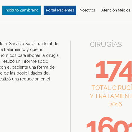
Instituto Zambrano
Portal Pacientes
Nosotros
Atención Médica
CIRUGÍAS
o al Servicio Social un total de
de tratamiento y que no
17
ómicos para abonar la cirugía.
s realizó un informe socio
con el paciente una forma de
o de las posibilidades del
ealizó una reducción en el
TOTAL CIRUG
Y TRATAMIEN
2016
160